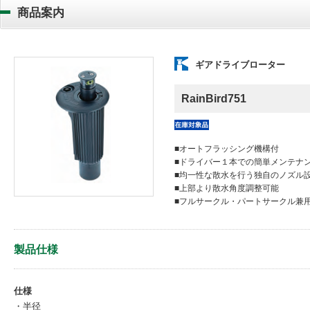
商品案内
ギアドライブローター
RainBird751
在庫完備
■オートフラッシング機構付
■ドライバー１本での簡単メンテナ
■均一性な散水を行う独自のノズル
■上部より散水角度調整可能
■フルサークル・パートサークル兼用
製品仕様
仕様
・半径